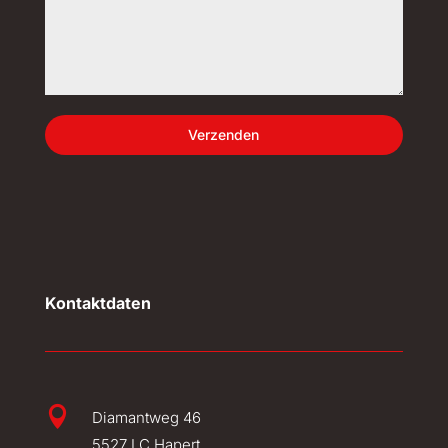
Verzenden
Kontaktdaten

Diamantweg 46
5527 LC Hapert